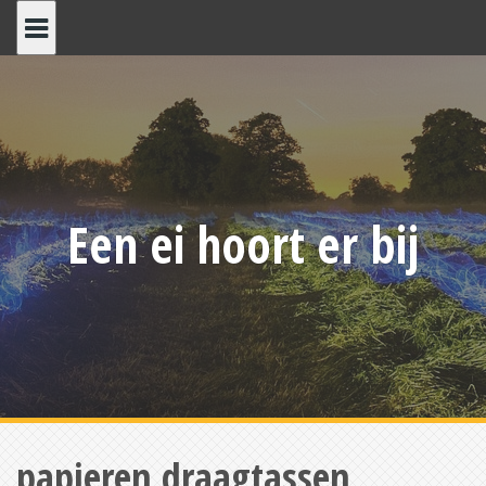
Skip
to
content
Een ei hoort er bij
papieren draagtassen