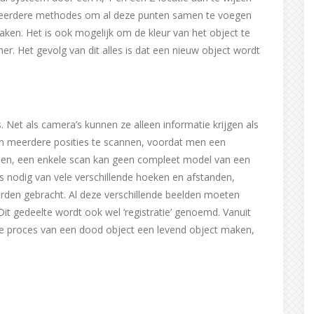
s meerdere methodes om al deze punten samen te voegen
ken. Het is ook mogelijk om de kleur van het object te
er. Het gevolg van dit alles is dat een nieuw object wordt
s. Net als camera’s kunnen ze alleen informatie krijgen als
om meerdere posities te scannen, voordat men een
den, een enkele scan kan geen compleet model van een
s nodig van vele verschillende hoeken en afstanden,
worden gebracht. Al deze verschillende beelden moeten
it gedeelte wordt ook wel ‘registratie’ genoemd. Vanuit
e proces van een dood object een levend object maken,