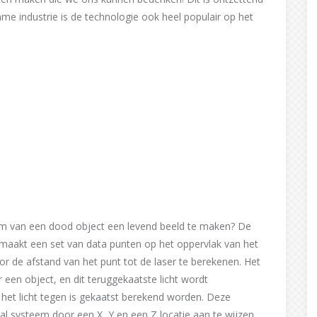
ame industrie is de technologie ook heel populair op het
om van een dood object een levend beeld te maken? De
 maakt een set van data punten op het oppervlak van het
r de afstand van het punt tot de laser te berekenen. Het
 een object, en dit teruggekaatste licht wordt
et licht tegen is gekaatst berekend worden. Deze
l systeem door een X, Y en een Z locatie aan te wijzen