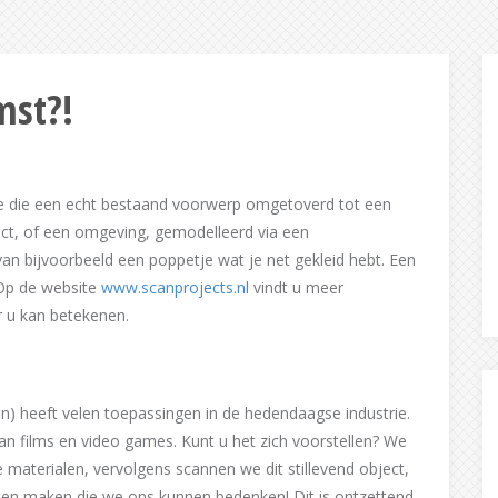
mst?!
ne die een echt bestaand voorwerp omgetoverd tot een
ect, of een omgeving, gemodelleerd via een
n bijvoorbeeld een poppetje wat je net gekleid hebt. Een
 Op de website
www.scanprojects.nl
vindt u meer
r u kan betekenen.
) heeft velen toepassingen in de hedendaagse industrie.
an films en video games. Kunt u het zich voorstellen? We
aterialen, vervolgens scannen we dit stillevend object,
ten maken die we ons kunnen bedenken! Dit is ontzettend