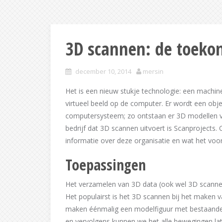
3D scannen: de toeko
december 10, 2014
mersin
Het is een nieuw stukje technologie: een machi
virtueel beeld op de computer. Er wordt een obj
computersysteem; zo ontstaan er 3D modellen va
bedrijf dat 3D scannen uitvoert is Scanprojects.
informatie over deze organisatie en wat het voo
Toepassingen
Het verzamelen van 3D data (ook wel 3D scannen
Het populairst is het 3D scannen bij het maken v
maken éénmalig een modelfiguur met bestaande m
en vervolgens kunnen we het alle bewegingen la