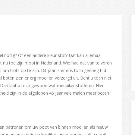
el nodig? Of een andere kleur stof? Dat kan allemaal
t nu toe zijn mooi in Nederland. Wie had dat van te voren
om trots op te zijn. Dit jaar is er dus toch genoeg tijd
l boten zien er erg mooi en verzorgd uit. Bent u toch niet
Dan laat u toch gewoon wat meubilair stofferen! Hier
jkheid zijn in de afgelopen 45 jaar vele malen meer boten
en en patronen om uw boot van binnen mooi en als nieuw
rhouding in prijs en kwaliteit. Hierdoor betaalt u nooit