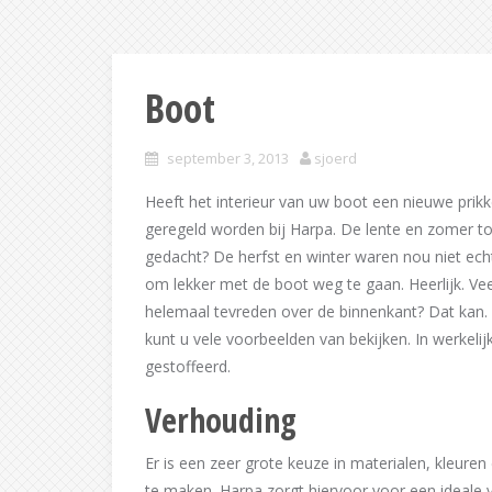
Boot
september 3, 2013
sjoerd
Heeft het interieur van uw boot een nieuwe prikk
geregeld worden bij Harpa. De lente en zomer to
gedacht? De herfst en winter waren nou niet echt 
om lekker met de boot weg te gaan. Heerlijk. Vee
helemaal tevreden over de binnenkant? Dat kan. 
kunt u vele voorbeelden van bekijken. In werkeli
gestoffeerd.
Verhouding
Er is een zeer grote keuze in materialen, kleur
te maken. Harpa zorgt hiervoor voor een ideale ve