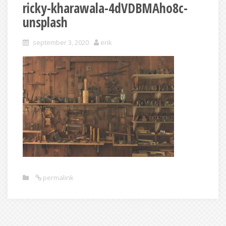
ricky-kharawala-4dVDBMAho8c-
unsplash
september 3, 2020
erik
permalink