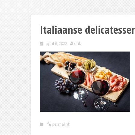
Italiaanse delicatesse
april 6, 2022
erik
permalink