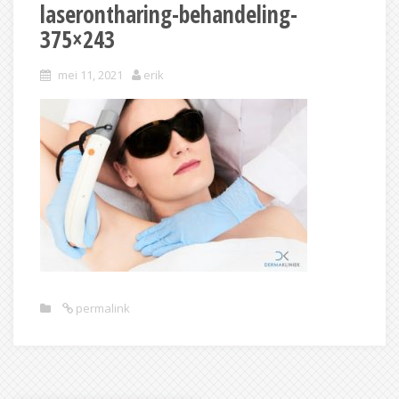
laserontharing-behandeling-
375×243
mei 11, 2021
erik
permalink