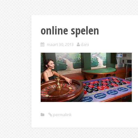
online spelen
maart 30, 2013
dani
permalink