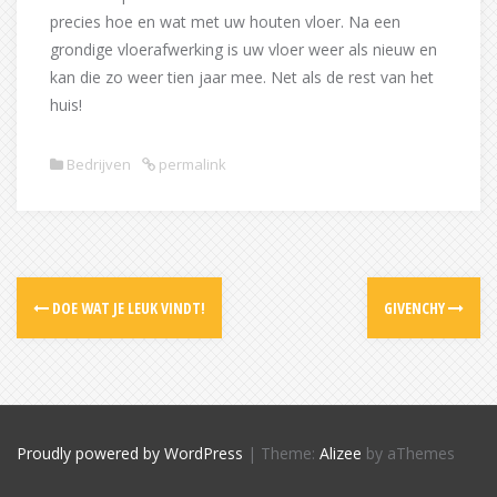
precies hoe en wat met uw houten vloer. Na een
grondige vloerafwerking is uw vloer weer als nieuw en
kan die zo weer tien jaar mee. Net als de rest van het
huis!
Bedrijven
permalink
Post
DOE WAT JE LEUK VINDT!
GIVENCHY
navigation
Proudly powered by WordPress
|
Theme:
Alizee
by aThemes